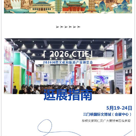
➢➣➢➣➢➣