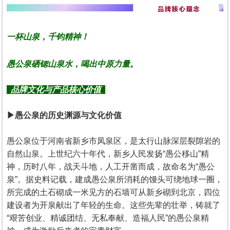
一杯山泉，千钧精神！
愚公泉硒锶山泉水，喝出中原力量。
品牌文化与产品核心价值
▶愚公泉的历史渊源与文化价值
愚公泉位于河南省新乡市凤泉区，是太行山脉深层裂隙岩的
自然山泉。上世纪六十年代，新乡人民发扬“愚公移山”精
神，历时八年，战天斗地，人工开凿而成，故命名为“愚公
泉”。据史料记载，建成愚公泉所消耗的馒头可绕地球一圈，
所完成的土石砌成一米见方的石墙可从新乡砌到北京，四位
建设者为开泉献出了年轻的生命。这些先辈的壮举，铸就了
“艰苦创业、精诚团结、无私奉献、造福人民”的愚公泉精