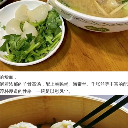
的烩面，
润着浓郁的羊骨高汤，配上鹌鹑蛋、海带丝、千张丝等丰富的配
淳朴厚道的性格，一碗足以慰风尘。