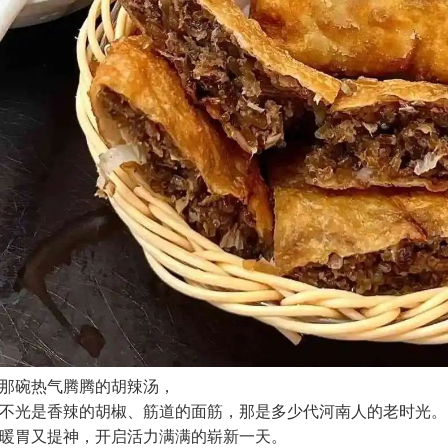
那碗热气腾腾的胡辣汤，
不光是香辣的胡椒、筋道的面筋，那是多少代河南人的老时光。
暖胃又提神，开启活力满满的崭新一天。